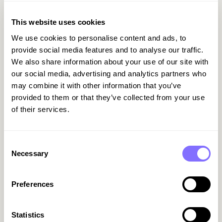
eventuali mancanze prima che diventino un
problema a fine mese.
This website uses cookies
We use cookies to personalise content and ads, to
Da SDI a NetSuite: Flusso End-to-
provide social media features and to analyse our traffic.
End
We also share information about your use of our site with
our social media, advertising and analytics partners who
Sappiamo che la contabilità non finisce in una
may combine it with other information that you’ve
dashboard. Per le aziende che utilizzano ERP
provided to them or that they’ve collected from your use
complessi come
NetSuite
, Withless chiude il
of their services.
cerchio:
Fatture Nazionali:
Vengono scritte nell'ERP
Consent
con i dati certi e validati dello SDI.
Necessary
Selection
Fatture Estere:
Vengono normalizzate,
completate con i dati necessari per il Reverse
Charge e inviate a NetSuite pronte per la
Preferences
registrazione.
Statistics
Conclusione: Riprenditi il