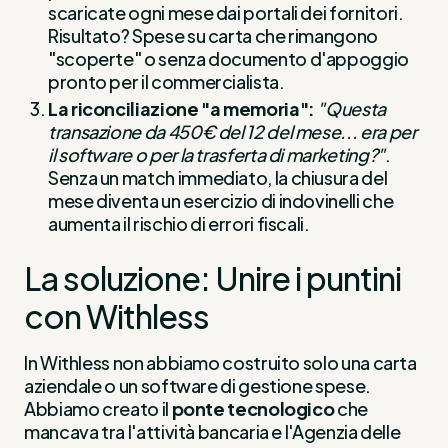
scaricate ogni mese dai portali dei fornitori.
Risultato? Spese su carta che rimangono
"scoperte" o senza documento d'appoggio
pronto per il commercialista.
La riconciliazione "a memoria":
"Questa
transazione da 450€ del 12 del mese... era per
il software o per la trasferta di marketing?"
.
Senza un match immediato, la chiusura del
mese diventa un esercizio di indovinelli che
aumenta il rischio di errori fiscali.
La soluzione: Unire i puntini
con Withless
In Withless non abbiamo costruito solo una carta
aziendale o un software di gestione spese.
Abbiamo creato il
ponte tecnologico
che
mancava tra l'attività bancaria e l'Agenzia delle