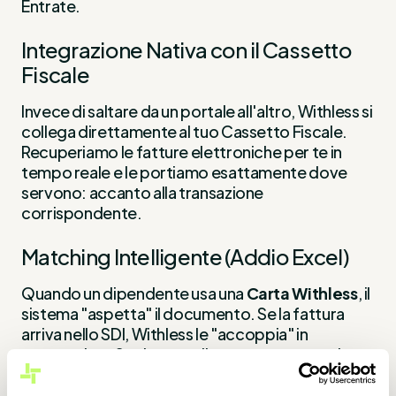
Entrate.
Integrazione Nativa con il Cassetto
Fiscale
Invece di saltare da un portale all'altro, Withless si
collega direttamente al tuo Cassetto Fiscale.
Recuperiamo le fatture elettroniche per te in
tempo reale e le portiamo esattamente dove
servono: accanto alla transazione
corrispondente.
Matching Intelligente (Addio Excel)
Quando un dipendente usa una
Carta Withless
, il
sistema "aspetta" il documento. Se la fattura
arriva nello SDI, Withless le "accoppia" in
automatico. Se si tratta di una spesa estera, la
nostra AI estrae i dati dalla ricevuta caricata e
crea la scrittura contabile corretta, segnalando