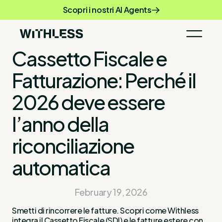
Scopri i nostri AI Agents
Cassetto Fiscale e
Fatturazione: Perché il
2026 deve essere
l’anno della
riconciliazione
automatica
February 19, 2026
Smetti di rincorrere le fatture. Scopri come Withless
integra il Cassetto Fiscale (SDI) e le fatture estere con