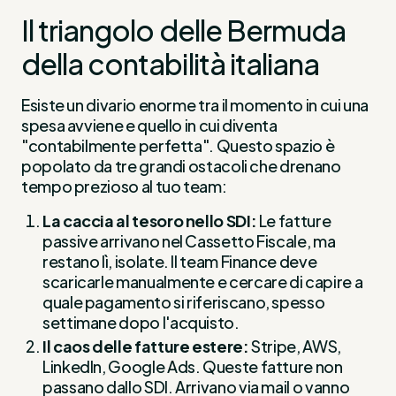
Il triangolo delle Bermuda
della contabilità italiana
Esiste un divario enorme tra il momento in cui una
spesa avviene e quello in cui diventa
"contabilmente perfetta". Questo spazio è
popolato da tre grandi ostacoli che drenano
tempo prezioso al tuo team:
La caccia al tesoro nello SDI:
Le fatture
passive arrivano nel Cassetto Fiscale, ma
restano lì, isolate. Il team Finance deve
scaricarle manualmente e cercare di capire a
quale pagamento si riferiscano, spesso
settimane dopo l'acquisto.
Il caos delle fatture estere:
Stripe, AWS,
LinkedIn, Google Ads. Queste fatture non
passano dallo SDI. Arrivano via mail o vanno