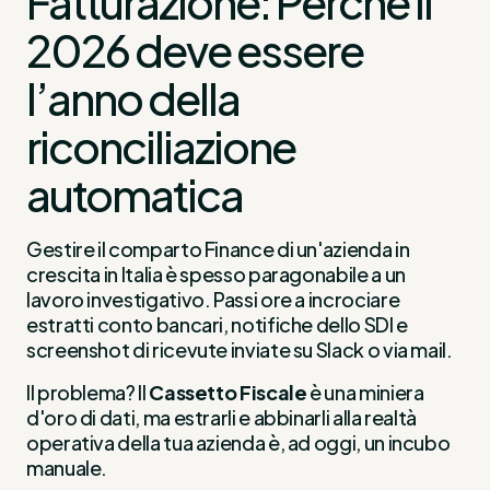
Fatturazione: Perché il
2026 deve essere
l’anno della
riconciliazione
automatica
Gestire il comparto Finance di un'azienda in
crescita in Italia è spesso paragonabile a un
lavoro investigativo. Passi ore a incrociare
estratti conto bancari, notifiche dello SDI e
screenshot di ricevute inviate su Slack o via mail.
Il problema? Il
Cassetto Fiscale
è una miniera
d'oro di dati, ma estrarli e abbinarli alla realtà
operativa della tua azienda è, ad oggi, un incubo
manuale.