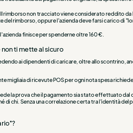
Il rimborso non tracciato viene considerato reddito da 
el rimborso, oppure l'azienda deve farsi carico di "lord
 l'azienda finisce per spenderne oltre 160 €.
 non ti mette al sicuro
dendo ai dipendenti di caricare, oltre allo scontrino, a
e migliaia di ricevute POS per ogni nota spesa richied
hiede la prova che il pagamento sia stato effettuato da
é di chi. Senza una correlazione certa tra l'identità del 
rio"?