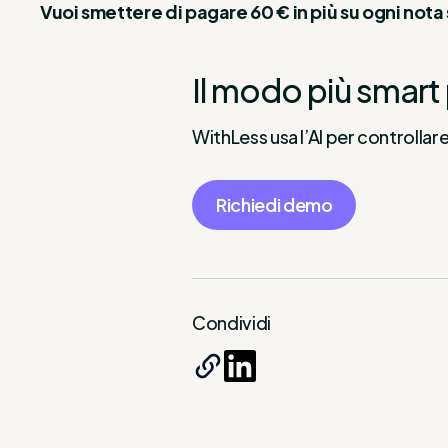
Vuoi smettere di pagare 60 € in più su ogni not
Il modo più smart 
WithLess usa l’AI per controllar
Richiedi demo
Condividi