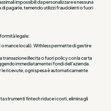
, massimali impossibili da personalizzare e nessuna
di pagarle, temendo utilizzi fraudolenti o fuori
formità legale:
o mance locali). Withless permette di gestire
 transazione illecita o fuori policy con la carta
eggendo immediatamente i fondi dell'azienda.
per le ricevute, ogni spesa è automaticamente
strumenti fintech riduce i costi, elimina gli