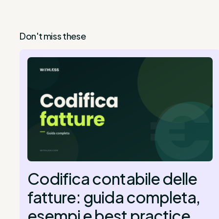
Don't miss these
Codifica contabile delle
fatture: guida completa,
esempi e best practice