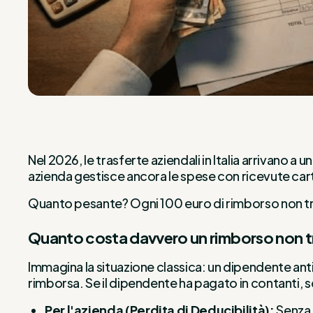
Nel 2026, le trasferte aziendali in Italia arrivano a 
azienda gestisce ancora le spese con ricevute cart
Quanto pesante? Ogni 100 euro di rimborso non trac
Quanto costa davvero un rimborso non t
Immagina la situazione classica: un dipendente anti
rimborsa. Se il dipendente ha pagato in contanti, s
Per l'azienda (Perdita di Deducibilità):
Senza 