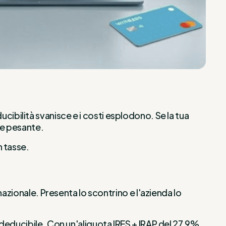
ducibilità svanisce e i costi esplodono. Se la tua
le pesante.
n tasse.
azionale. Presenta lo scontrino e l'azienda lo
 deducibile. Con un'aliquota IRES + IRAP del 27,9%,