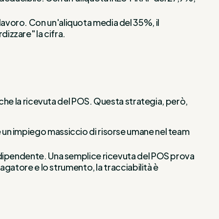
lavoro. Con un'aliquota media del 35%, il
izzare" la cifra.
nche la ricevuta del POS. Questa strategia, però,
e un impiego massiccio di risorse umane nel team
l dipendente. Una semplice ricevuta del POS prova
pagatore e lo strumento, la tracciabilità è