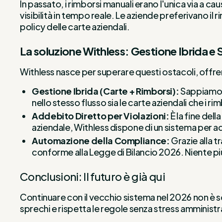
In passato, i rimborsi manuali erano l'unica via a cau
visibilità in tempo reale. Le aziende preferivano il
policy delle carte aziendali.
La soluzione Withless: Gestione Ibrida e 
Withless nasce per superare questi ostacoli, off
Gestione Ibrida (Carte + Rimborsi):
Sappiamo c
nello stesso flusso sia le carte aziendali che i r
Addebito Diretto per Violazioni:
È la fine del
aziendale, Withless dispone di un sistema per
Automazione della Compliance:
Grazie alla 
conforme alla Legge di Bilancio 2026. Niente più 
Conclusioni: Il futuro è già qui
Continuare con il vecchio sistema nel 2026 non è so
sprechi e rispetta le regole senza stress amministr