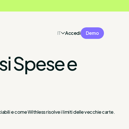
IT
Accedi
Demo
si Spese e
bili e come Withless risolve i limiti delle vecchie carte.