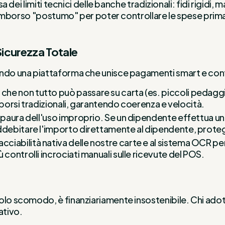
sa dei limiti tecnici delle banche tradizionali: fidi rigidi
 rimborso "postumo" per poter controllare le spese prima 
Sicurezza Totale
rendo una piattaforma che unisce pagamenti smart e con
he non tutto può passare su carta (es. piccoli pedaggi 
imborsi tradizionali, garantendo coerenza e velocità.
la paura dell'uso improprio. Se un dipendente effettua una
 addebitare l'importo direttamente al dipendente, prot
tracciabilità nativa delle nostre carte e al sistema OCR 
controlli incrociati manuali sulle ricevute del POS.
lo scomodo, è finanziariamente insostenibile. Chi adotta 
ativo.