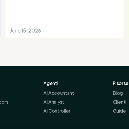
June 15, 2026
Agenti
Risorse
AI Accountant
Blog
borsi
AI Analyst
Clienti
AI Controller
Guide