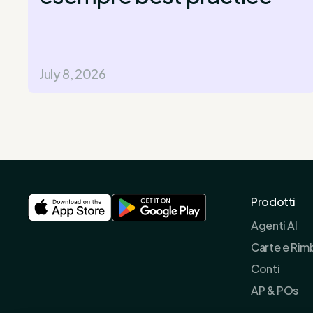
July 8, 2026
Prodotti
Agenti AI
Carte e Rim
Conti
AP & POs