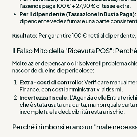
l'azienda paga 100 € + 27,90 € di tasse extra.
Per il dipendente (Tassazione in Busta Paga):
dipendente vede sfumare una parte consistente d
Risultato:
Per garantire 100 € netti al dipendente,
Il Falso Mito della "Ricevuta POS": Perché
Molte aziende pensano di risolvere il problema chie
nasconde due insidie pericolose:
Extra-costi di controllo:
Verificare manualment
Finance, con costi amministrativi altissimi.
Incertezza fiscale:
L'Agenzia delle Entrate ric
che è stata usata una carta, ma non quale carta n
incompleta e la deducibilità resta a rischio.
Perché i rimborsi erano un "male necessa