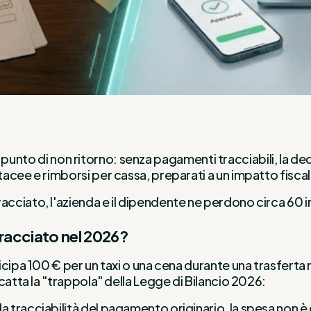
un punto di non ritorno: senza pagamenti tracciabili, la de
acee e rimborsi per cassa, preparati a un impatto fisca
ciato, l'azienda e il dipendente ne perdono circa 60 i
racciato nel 2026?
cipa 100 € per un taxi o una cena durante una trasferta n
catta la "trappola" della Legge di Bilancio 2026:
la tracciabilità del pagamento originario, la spesa non è