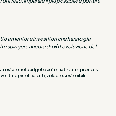
 livello, imparare il più possibile e portare
to a mentor e investitori che hanno già
h e spingere ancora di più l’evoluzione del
m a restare nel budget e automatizzare i processi
ntare più efficienti, veloci e sostenibili.