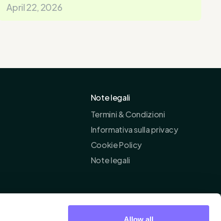
April 22, 2026
Note legali
Termini & Condizioni
Informativa sulla privacy
Cookie Policy
Note legali
Allow all