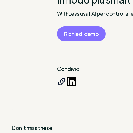
WithLess usa l’AI per controllar
Richiedi demo
Condividi
Don't miss these