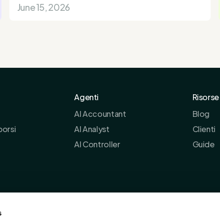
June 15, 2026
Agenti
Risorse
AI Accountant
Blog
borsi
AI Analyst
Clienti
AI Controller
Guide
s