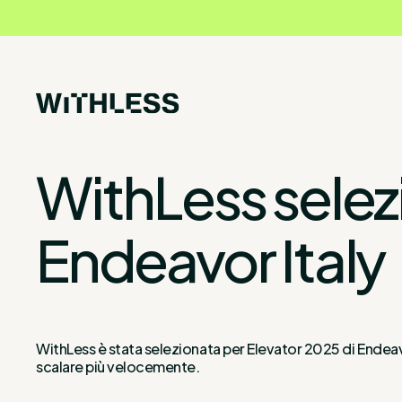
WithLess selez
Endeavor Italy
WithLess è stata selezionata per Elevator 2025 di Endeavo
scalare più velocemente.