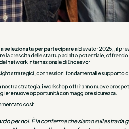
ta selezionata per partecipare a
Elevator 2025, , il pr
are la crescita delle startup ad alto potenziale, offren
o del network internazionale di Endeavor.
ght strategici, connessioni fondamentali e supporto co
la nostra strategia, i workshop offriranno nuove prospet
 cogliere nuove opportunità con maggiore sicurezza.
ommentato così:
ardo per noi. È la conferma che siamo sulla strada