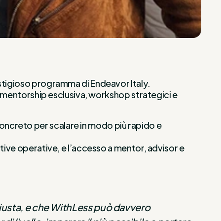
estigioso programma di Endeavor Italy.
do mentorship esclusiva, workshop strategici e
ncreto per scalare in modo più rapido e
tive operative, e l’accesso a mentor, advisor e
 giusta, e che WithLess può davvero