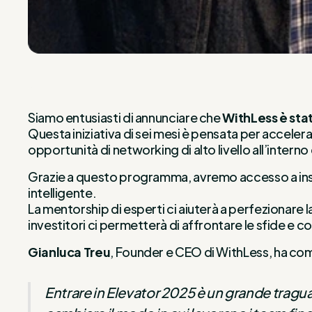
Siamo entusiasti di annunciare che
WithLess è sta
Questa iniziativa di sei mesi è pensata per acceler
opportunità di networking di alto livello all’intern
Grazie a questo programma, avremo accesso a insi
intelligente.
La mentorship di esperti ci aiuterà a perfezionare 
investitori ci permetterà di affrontare le sfide e
Gianluca Treu
, Founder e CEO di WithLess, ha c
Entrare in Elevator 2025 è un grande tragu