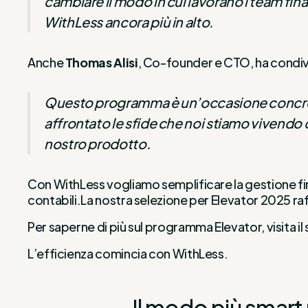
cambiare il modo in cui lavorano i team fina
WithLess ancora più in alto.
Anche
Thomas Alisi
, Co-founder e CTO, ha condivi
Questo programma è un’occasione concreta p
affrontato le sfide che noi stiamo vivendo o
nostro prodotto.
Con WithLess vogliamo semplificare la gestione finan
contabili.La nostra selezione per Elevator 2025 raff
Per saperne di più sul programma Elevator, visita il s
L’efficienza comincia con WithLess.
Il modo più smart 