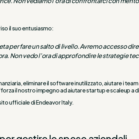
nce. Non vediamo l’ora di confrontarci con mentor di
so il suo entusiasmo:
er fare un salto di livello. Avremo accesso diret
ra. Non vedo l’ora di approfondire le strategie tec
ziaria, eliminare il software inutilizzato, aiutare i tea
orza il nostro impegno ad aiutare startup e scaleup a dive
ito ufficiale di Endeavor Italy.
per gestire le spese aziendali.