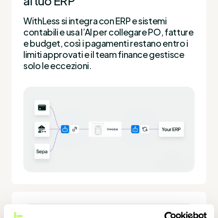
al tuo ERP
WithLess si integra con ERP e sistemi
contabili e usa l’AI per collegare PO, fatture
e budget, così i pagamenti restano entro i
limiti approvati e il team finance gestisce
solo le eccezioni.