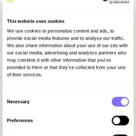
This website uses cookies
We use cookies to personalise content and ads, to
provide social media features and to analyse our traffic.
We also share information about your use of our site with
our social media, advertising and analytics partners who
Meno lavoro sulle note spese,
may combine it with other information that you’ve
più accuratezza
provided to them or that they’ve collected from your use
of their services.
WithLess usa l’AI per guidare la
compilazione, verificare le ricevute e
applicare le policy, così note spese e
Consent
approvazioni diventano più rapide e le
Necessary
Selection
spese risultano corrette, con rimborsi,
chilometraggi e diarie nello stesso flusso.
Preferences